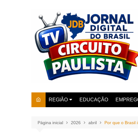
Ir
para
o
conteúdo
REGIÃO
EDUCAÇÃO
EMPREG
SÃO PAULO
ARARAS
AMPARO
Página inicial
2026
abril
Por que o Brasil
AMERIC