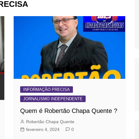
RECISA
OS
AS
GERBI
IÚNA
UAÇU
RIM
A
INFORMAÇÃO PRECISA
RA
JORNALISMO INDEPENDENTE
O PRETO
Quem é Robertão Chapa Quente ?
Robertão Chapa Quente
fevereiro 4, 2024
0