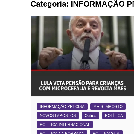
Categoria:
INFORMAÇÃO P
BARRET
CAMPIN
ESTIVA 
JAGUAR
JUNDIAÍ
LIMEIRA
MOGI G
MOGI MI
PAULÍNI
PEDREI
RIBEIRÃ
INFORMAÇÃO PRECISA
MAIS IMPOSTO
NOVOS IMPOSTOS
Outros
POLÍTICA
POLITICA INTERNACIONAL
POLITICA NA PORRADA
POLITICAGEM