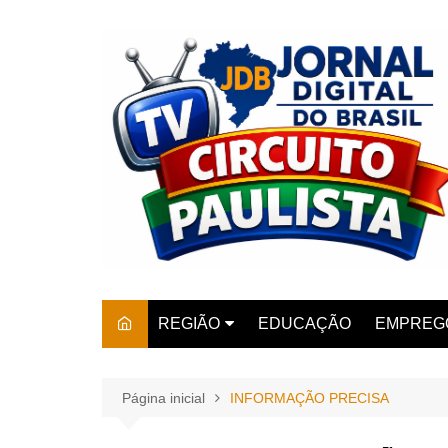
Ir
para
o
conteúdo
REGIÃO
EDUCAÇÃO
EMPREG
SÃO PAULO
ARARAS
AMPARO
Página inicial
INFORMAÇÃO PRECISA
AMERIC