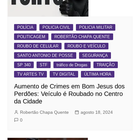
POLÍCIA
POLICIA CIVIL
POLICIA MILITAR
POLITICAGEM
ROBERTÃO CHAPA QUENTE
ROUBO DE CELULAR
ROUBO E VEÍCULO
SANTO ANTONIO DE POSSE
SEGURANÇA
SP 340
STF
tráfico de Drogas
TRAIÇÃO
TV ARTES TV
TV DIGITAL
ÚLTIMA HORA
Aumento de Crimes em Bom Jesus dos
Perdões: Veículo é Roubado no Centro
da Cidade
Robertão Chapa Quente
agosto 18, 2024
0