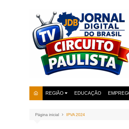
Ir
para
o
conteúdo
REGIÃO
EDUCAÇÃO
EMPREG
SÃO PAULO
ARARAS
AMPARO
Página inicial
IPVA 2024
AMERIC