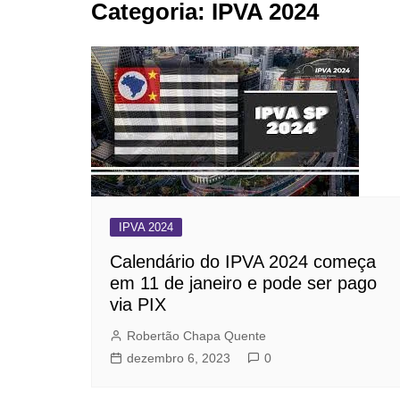
Categoria:
IPVA 2024
BARRET
CAMPIN
ESTIVA 
JAGUAR
JUNDIAÍ
LIMEIRA
MOGI G
MOGI MI
IPVA 2024
PAULÍNI
Calendário do IPVA 2024 começa
PEDREI
em 11 de janeiro e pode ser pago
via PIX
RIBEIRÃ
Robertão Chapa Quente
dezembro 6, 2023
0