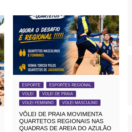
OS
AS
GERBI
IÚNA
UAÇU
RIM
A
ESPORTE
ESPORTES REGIONAL
RA
VOLEI
VOLEI DE PRAIA
O PRETO
VOLEI FEMININO
VOLEI MASCULINO
VÔLEI DE PRAIA MOVIMENTA
QUARTETOS REGIONAIS NAS
QUADRAS DE AREIA DO AZULÃO