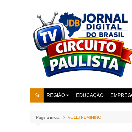
Ir
para
o
conteúdo
REGIÃO
EDUCAÇÃO
EMPREG
SÃO PAULO
ARARAS
AMPARO
Página inicial
VOLEI FEMININO
AMERIC