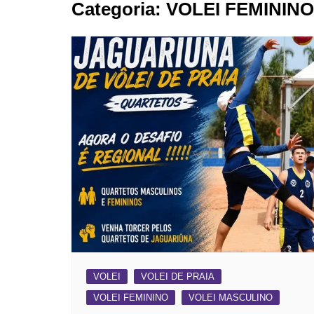
Categoria:
VOLEI FEMININO
BARRET
CAMPIN
ESTIVA 
JAGUAR
JUNDIAÍ
LIMEIRA
MOGI G
MOGI MI
PAULÍNI
PEDREI
RIBEIRÃ
VOLEI
VOLEI DE PRAIA
VOLEI FEMININO
VOLEI MASCULINO