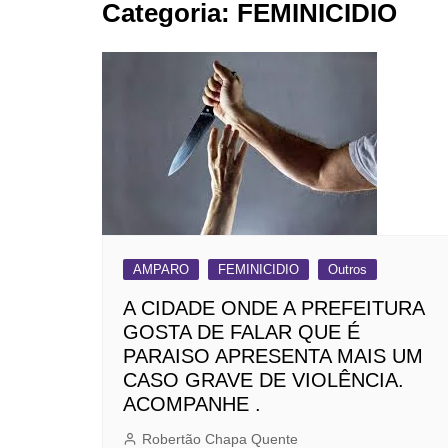
Categoria:
FEMINICIDIO
BARRET
CAMPIN
ESTIVA 
JAGUAR
JUNDIAÍ
LIMEIRA
MOGI G
MOGI MI
AMPARO
FEMINICIDIO
Outros
PAULÍNI
A CIDADE ONDE A PREFEITURA
PEDREI
GOSTA DE FALAR QUE É
RIBEIRÃ
PARAISO APRESENTA MAIS UM
CASO GRAVE DE VIOLÊNCIA.
ACOMPANHE .
Robertão Chapa Quente