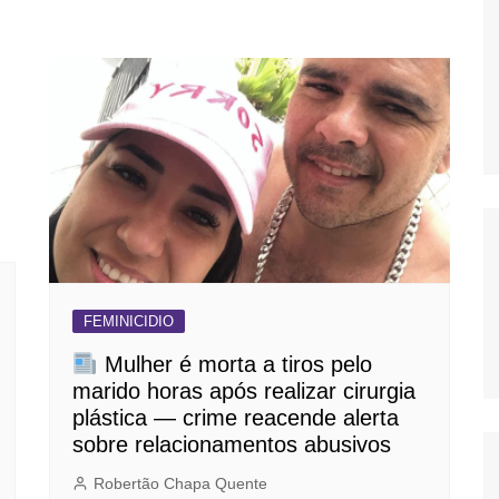
OS
AS
GERBI
IÚNA
UAÇU
RIM
A
FEMINICIDIO
RA
Mulher é morta a tiros pelo
O PRETO
marido horas após realizar cirurgia
plástica — crime reacende alerta
sobre relacionamentos abusivos
Robertão Chapa Quente