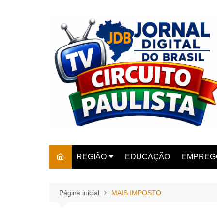
Ir
para
o
conteúdo
REGIÃO
EDUCAÇÃO
EMPREG
SÃO PAULO
ARARAS
AMPARO
Página inicial
MAIS IMPOSTO
AMERIC