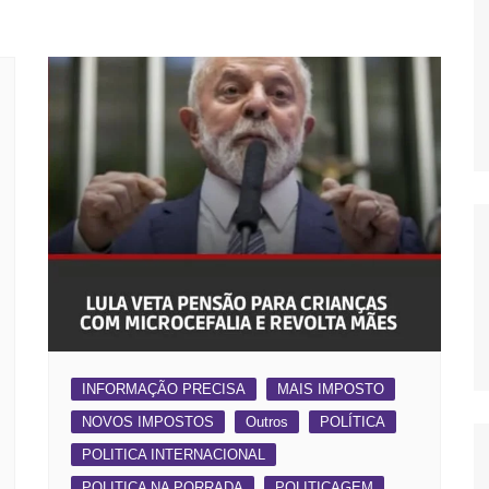
OS
AS
GERBI
IÚNA
UAÇU
RIM
A
RA
O PRETO
INFORMAÇÃO PRECISA
MAIS IMPOSTO
NOVOS IMPOSTOS
Outros
POLÍTICA
POLITICA INTERNACIONAL
POLITICA NA PORRADA
POLITICAGEM