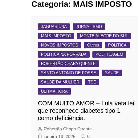
Categoria:
MAIS IMPOSTO
BARRET
CAMPIN
ESTIVA 
JAGUARIÚNA
JORNALISMO
JAGUAR
MAIS IMPOSTO
MONTE ALEGRE DO SUL
NOVOS IMPOSTOS
Outros
POLÍTICA
JUNDIAÍ
POLITICA NA PORRADA
POLITICAGEM
LIMEIRA
ROBERTÃO CHAPA QUENTE
MOGI G
SANTO ANTONIO DE POSSE
SAÚDE
MOGI MI
SAÚDE DA MULHER
TSE
PAULÍNI
ÚLTIMA HORA
PEDREI
COM MUITO AMOR – Lula veta lei
RIBEIRÃ
que reconhece diabetes tipo 1
como deficiência.
Robertão Chapa Quente
janeiro 13, 2025
0