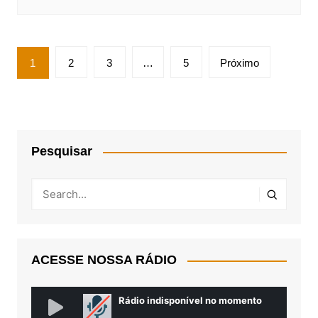
Paginação
1
2
3
…
5
Próximo
de
posts
Pesquisar
ACESSE NOSSA RÁDIO