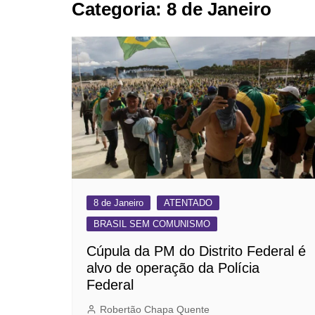
Categoria:
8 de Janeiro
BARRET
CAMPIN
ESTIVA 
JAGUAR
JUNDIAÍ
LIMEIRA
MOGI G
MOGI MI
PAULÍNI
8 de Janeiro
ATENTADO
PEDREI
BRASIL SEM COMUNISMO
RIBEIRÃ
Cúpula da PM do Distrito Federal é
alvo de operação da Polícia
Federal
Robertão Chapa Quente