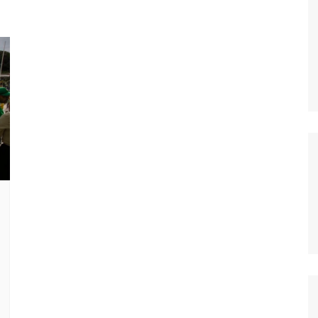
OS
AS
GERBI
IÚNA
UAÇU
RIM
A
RA
O PRETO