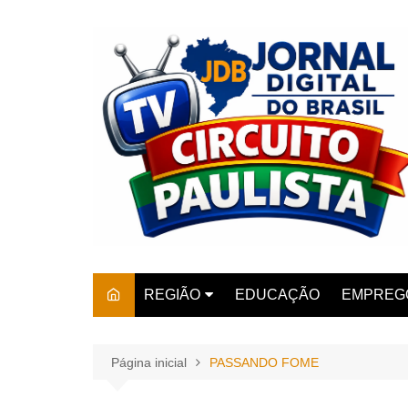
Ir
para
o
conteúdo
REGIÃO
EDUCAÇÃO
EMPREG
SÃO PAULO
ARARAS
AMPARO
Página inicial
PASSANDO FOME
AMERIC