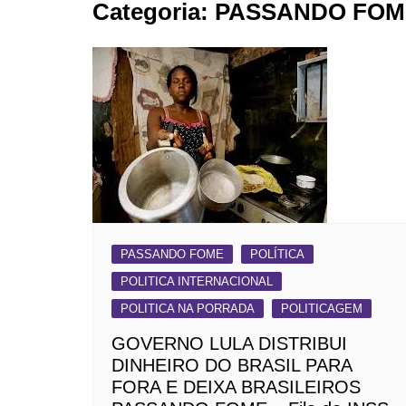
Categoria:
PASSANDO FOM
BARRET
CAMPIN
ESTIVA 
JAGUAR
JUNDIAÍ
LIMEIRA
MOGI G
MOGI MI
PAULÍNI
PASSANDO FOME
POLÍTICA
POLITICA INTERNACIONAL
PEDREI
POLITICA NA PORRADA
POLITICAGEM
RIBEIRÃ
GOVERNO LULA DISTRIBUI
DINHEIRO DO BRASIL PARA
FORA E DEIXA BRASILEIROS