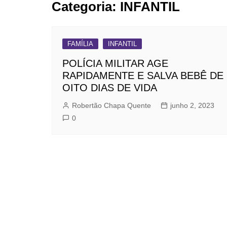
Categoria:
INFANTIL
BARRET
CAMPIN
ESTIVA 
FAMÍLIA
INFANTIL
JAGUAR
POLÍCIA MILITAR AGE
RAPIDAMENTE E SALVA BEBÊ DE
JUNDIAÍ
OITO DIAS DE VIDA
LIMEIRA
Robertão Chapa Quente
junho 2, 2023
MOGI G
0
MOGI MI
PAULÍNI
PEDREI
RIBEIRÃ