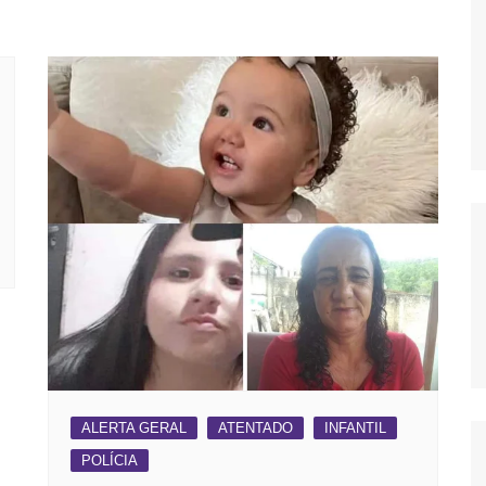
OS
AS
GERBI
IÚNA
UAÇU
RIM
A
RA
O PRETO
ALERTA GERAL
ATENTADO
INFANTIL
POLÍCIA