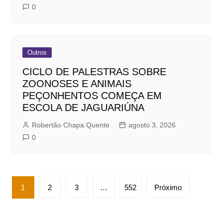
0
Outros
CICLO DE PALESTRAS SOBRE
ZOONOSES E ANIMAIS
PEÇONHENTOS COMEÇA EM
ESCOLA DE JAGUARIÚNA
Robertão Chapa Quente
agosto 3, 2026
0
Paginação
1
2
3
…
552
Próximo
de
posts