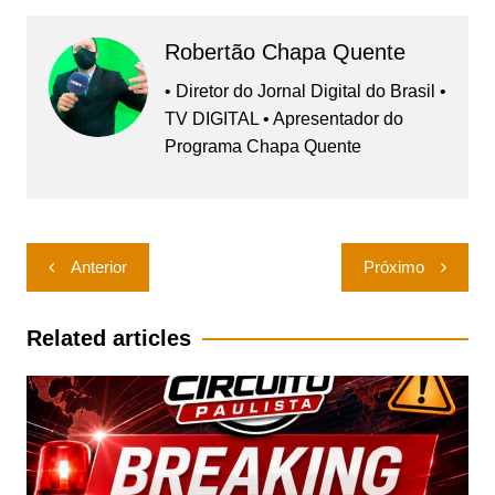
Robertão Chapa Quente
• Diretor do Jornal Digital do Brasil •
TV DIGITAL • Apresentador do
Programa Chapa Quente
Navegação
Anterior
Próximo
de
Post
Related articles