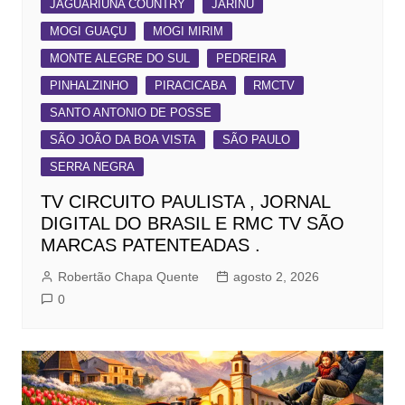
JAGUARIÚNA COUNTRY
JARINU
MOGI GUAÇU
MOGI MIRIM
MONTE ALEGRE DO SUL
PEDREIRA
PINHALZINHO
PIRACICABA
RMCTV
SANTO ANTONIO DE POSSE
SÃO JOÃO DA BOA VISTA
SÃO PAULO
SERRA NEGRA
TV CIRCUITO PAULISTA , JORNAL
DIGITAL DO BRASIL E RMC TV SÃO
MARCAS PATENTEADAS .
Robertão Chapa Quente
agosto 2, 2026
0