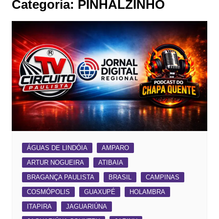
Categoria:
PINHALZINHO
ÁGUAS DE LINDÓIA
AMPARO
ARTUR NOGUEIRA
ATIBAIA
BRAGANÇA PAULISTA
BRASIL
CAMPINAS
COSMÓPOLIS
GUAXUPÉ
HOLAMBRA
ITAPIRA
JAGUARIÚNA