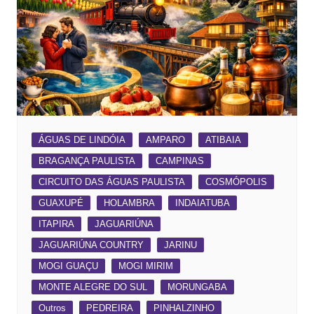
ÁGUAS DE LINDÓIA
AMPARO
ATIBAIA
BRAGANÇA PAULISTA
CAMPINAS
CIRCUITO DAS ÁGUAS PAULISTA
COSMÓPOLIS
GUAXUPÉ
HOLAMBRA
INDAIATUBA
ITAPIRA
JAGUARIÚNA
JAGUARIÚNA COUNTRY
JARINU
MOGI GUAÇU
MOGI MIRIM
MONTE ALEGRE DO SUL
MORUNGABA
Outros
PEDREIRA
PINHALZINHO