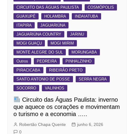
CIRCUITO DAS ÁGUAS PAULISTA
COSMÓPOLIS
GUAXUPÉ
HOLAMBRA
INDAIATUBA
ITAPIRA
JAGUARIÚNA
JAGUARIÚNA COUNTRY
JARINU
MOGI GUAÇU
MOGI MIRIM
MONTE ALEGRE DO SUL
MORUNGABA
Outros
PEDREIRA
PINHALZINHO
PIRACICABA
RIBEIRÃO PRETO
SANTO ANTONIO DE POSSE
SERRA NEGRA
SOCORRO
VALINHOS
Circuito das Águas Paulista: inverno
que aquece os corações e movimentam
o turismo e a economia …..
Robertão Chapa Quente
junho 6, 2026
0