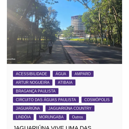
ACESSIBILIDADE
ÁGUA
AMPARO
ARTUR NOGUEIRA
ATIBAIA
BRAGANÇA PAULISTA
CIRCUITO DAS ÁGUAS PAULISTA
COSMÓPOLIS
JAGUARIÚNA
JAGUARIÚNA COUNTRY
LINDÓIA
MORUNGABA
Outros
JAGUARIÚNA VIVE UMA DAS