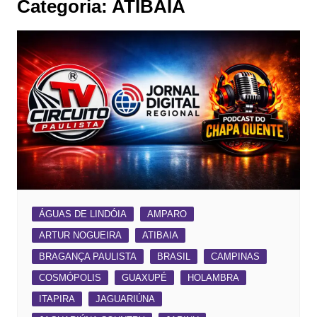
Categoria:
ATIBAIA
ÁGUAS DE LINDÓIA
AMPARO
ARTUR NOGUEIRA
ATIBAIA
BRAGANÇA PAULISTA
BRASIL
CAMPINAS
COSMÓPOLIS
GUAXUPÉ
HOLAMBRA
ITAPIRA
JAGUARIÚNA