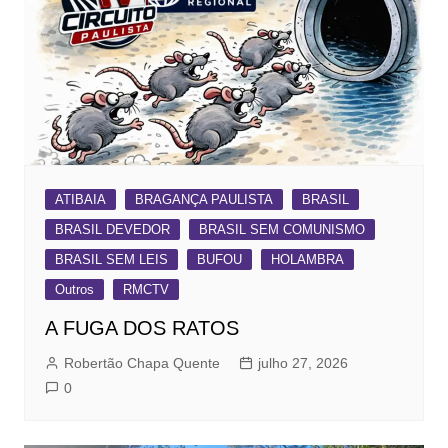
ATIBAIA
BRAGANÇA PAULISTA
BRASIL
BRASIL DEVEDOR
BRASIL SEM COMUNISMO
BRASIL SEM LEIS
BUFOU
HOLAMBRA
Outros
RMCTV
A FUGA DOS RATOS
Robertão Chapa Quente
julho 27, 2026
0