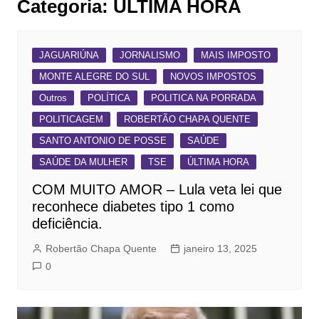
Categoria:
ÚLTIMA HORA
JAGUARIÚNA
JORNALISMO
MAIS IMPOSTO
MONTE ALEGRE DO SUL
NOVOS IMPOSTOS
Outros
POLÍTICA
POLITICA NA PORRADA
POLITICAGEM
ROBERTÃO CHAPA QUENTE
SANTO ANTONIO DE POSSE
SAÚDE
SAÚDE DA MULHER
TSE
ÚLTIMA HORA
COM MUITO AMOR – Lula veta lei que
reconhece diabetes tipo 1 como
deficiência.
Robertão Chapa Quente
janeiro 13, 2025
0