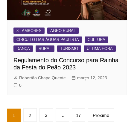
3 TAMBORES
AGRO RURAL
CIRCUITO DAS ÁGUAS PAULISTA
CULTURA
DANÇA
RURAL
TURISMO
ÚLTIMA HORA
Regulamento do Concurso para Rainha
da Festa do Peão 2023
Robertão Chapa Quente
março 12, 2023
0
Paginação
1
2
3
…
17
Próximo
de
posts