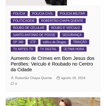
POLÍCIA
POLICIA CIVIL
POLICIA MILITAR
POLITICAGEM
ROBERTÃO CHAPA QUENTE
ROUBO DE CELULAR
ROUBO E VEÍCULO
SANTO ANTONIO DE POSSE
SEGURANÇA
SP 340
STF
tráfico de Drogas
TRAIÇÃO
TV ARTES TV
TV DIGITAL
ÚLTIMA HORA
Aumento de Crimes em Bom Jesus dos
Perdões: Veículo é Roubado no Centro
da Cidade
Robertão Chapa Quente
agosto 18, 2024
0