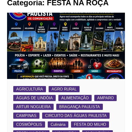
Categoria:
FESTA NA ROÇA
AGRICULTURA
AGRO RURAL
ÁGUAS DE LINDÓIA
ALIMENTAÇÃO
AMPARO
ARTUR NOGUEIRA
BRAGANÇA PAULISTA
CAMPINAS
CIRCUITO DAS ÁGUAS PAULISTA
COSMÓPOLIS
Culinária
FESTA DO MILHO