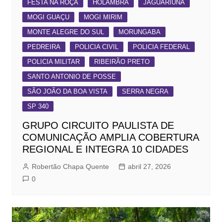
FESTA NA ROÇA
HOLAMBRA
JAGUARIÚNA
MOGI GUAÇU
MOGI MIRIM
MONTE ALEGRE DO SUL
MORUNGABA
PEDREIRA
POLICIA CIVIL
POLICIA FEDERAL
POLICIA MILITAR
RIBEIRÃO PRETO
SANTO ANTONIO DE POSSE
SÃO JOÃO DA BOA VISTA
SERRA NEGRA
SP 340
GRUPO CIRCUITO PAULISTA DE
COMUNICAÇÃO AMPLIA COBERTURA
REGIONAL E INTEGRA 10 CIDADES
Robertão Chapa Quente
abril 27, 2026
0