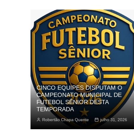
PES DISPUTAM O
 MUNICIPAL DE
DEFINIDOS OS FIN
NIOR DESTA
AMADORZÃO DE F
JAGUARIÚNA
 Quente
julho 31, 2026
Robertão Chapa Quente