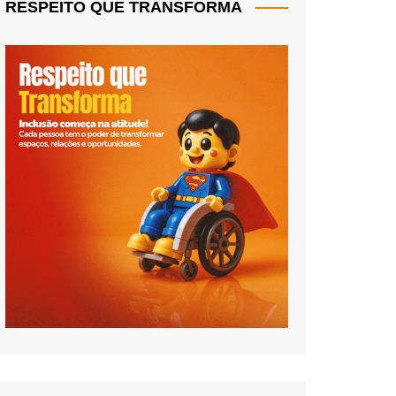
RESPEITO QUE TRANSFORMA
TER
CRUZEIRO DO SUL FICA COM A
ÚLTIMA VAGA NO FUTEBOL
VETERANOS
Robertão Chapa Quente
março 16, 2026