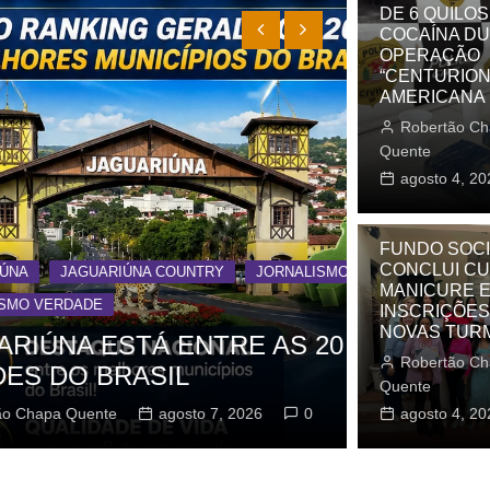
DE 6 QUILOS
OS
COCAÍNA D
AS
OPERAÇÃO
“CENTURION
GERBI
AMERICANA
IÚNA
Robertão Ch
Quente
agosto 4, 20
Outros
UAÇU
FUNDO SOCI
RIM
CONCLUI C
RNALISMO
JORNALISMO INDEPENDENTE
MANICURE E
A
ÁGUAS DE LIND
INSCRIÇÕES
NOVAS TUR
AS 20 MELHORES
Trio itapi
RA
Robertão Ch
neste sáb
O PRETO
Quente
0
Robertão Cha
agosto 4, 20