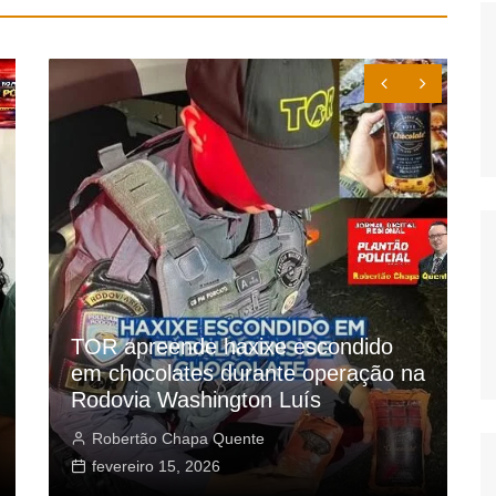
 escondido
Polícia Civil desarticula grup
e operação na
suspeito de furtos em escola
uís
Americana
Robertão Chapa Quente
fevereiro 9, 2026