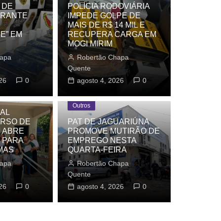
 DE
POLÍCIA RODOVIÁRIA
URANTE
IMPEDE GOLPE DE
MAIS DE R$ 14 MIL E
E” EM
RECUPERA CARGA EM
MOGI MIRIM
apa
Robertão Chapa
Quente
26
0
agosto 4, 2026
0
Outros
AL
URSO DE
PAT DE JAGUARIÚNA
 ABRE
PROMOVE MUTIRÃO DE
ÓIA
 PARA
EMPREGO NESTA
MAS
QUARTA-FEIRA
rense acelera na Hill Climb em Águas de Lin
apa
Robertão Chapa
ado
Quente
pa Quente
26
0
agosto 7, 2026
agosto 4, 2026
0
0