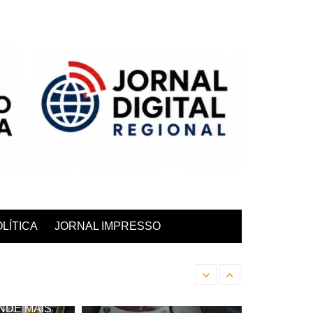
LÍTICA
JORNAL IMPRESSO
Trio itapirense acelera 
Outros
NDE MAIS