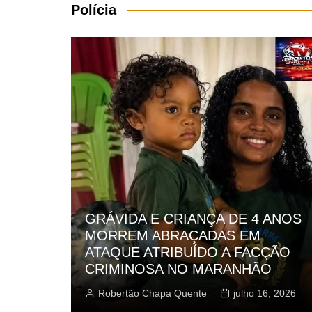
Polícia
TOR apreende haxixe
IANÇA DE 4 ANOS
em chocolates durant
AÇADAS EM
Rodovia Washington L
UÍDO A FACÇÃO
O MARANHÃO
Robertão Chapa Quente
uente
julho 16, 2026
fevereiro 15, 2026