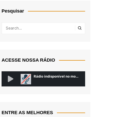
Pesquisar
ACESSE NOSSA RÁDIO
o
Policiamento Rodoviário prende
s de
traficante com crack na SP-215,
em Casa Branca
Robertão Chapa Quente
janeiro 6, 2026
ENTRE AS MELHORES