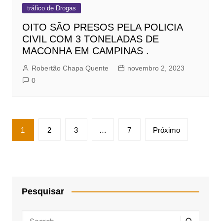
tráfico de Drogas
OITO SÃO PRESOS PELA POLICIA
CIVIL COM 3 TONELADAS DE
MACONHA EM CAMPINAS .
Robertão Chapa Quente
novembro 2, 2023
0
Paginação
1
2
3
…
7
Próximo
de
posts
Pesquisar