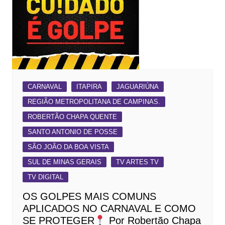
CARNAVAL
ITAPIRA
JAGUARIÚNA
REGIÃO METROPOLITANA DE CAMPINAS.
ROBERTÃO CHAPA QUENTE
SANTO ANTONIO DE POSSE
SÃO JOÃO DA BOA VISTA
SUL DE MINAS GERAIS
TV ARTES TV
TV DIGITAL
OS GOLPES MAIS COMUNS
APLICADOS NO CARNAVAL E COMO
SE PROTEGER
Por Robertão Chapa