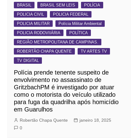
BRASIL
BRASIL SEM LEIS
POLÍCIA
POLICIA CIVIL
POLICIA FEDERAL
POLICIA MILITAR
Polícia Militar Ambiental
POLICIA RODOVIIÁRIA
POLÍTICA
REGIÃO METROPOLITANA DE CAMPINAS.
ROBERTÃO CHAPA QUENTE
TV ARTES TV
TV DIGITAL
Polícia prende tenente suspeito de
envolvimento no assassinato de
GritzbachPM é investigado por atuar
como o motorista do veículo utilizado
para fuga da quadrilha após homicídio
em Guarulhos
Robertão Chapa Quente
janeiro 18, 2025
0