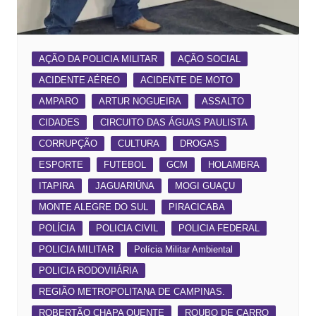
AÇÃO DA POLICIA MILITAR
AÇÃO SOCIAL
ACIDENTE AÉREO
ACIDENTE DE MOTO
AMPARO
ARTUR NOGUEIRA
ASSALTO
CIDADES
CIRCUITO DAS ÁGUAS PAULISTA
CORRUPÇÃO
CULTURA
DROGAS
ESPORTE
FUTEBOL
GCM
HOLAMBRA
ITAPIRA
JAGUARIÚNA
MOGI GUAÇU
MONTE ALEGRE DO SUL
PIRACICABA
POLÍCIA
POLICIA CIVIL
POLICIA FEDERAL
POLICIA MILITAR
Polícia Militar Ambiental
POLICIA RODOVIIÁRIA
REGIÃO METROPOLITANA DE CAMPINAS.
ROBERTÃO CHAPA QUENTE
ROUBO DE CARRO