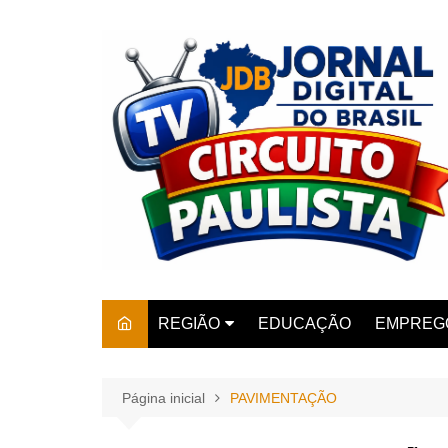
Ir
para
o
conteúdo
REGIÃO
EDUCAÇÃO
EMPREG
SÃO PAULO
ARARAS
AMPARO
Página inicial
PAVIMENTAÇÃO
AMERIC