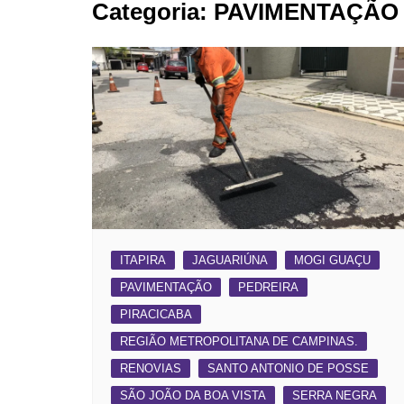
Categoria:
PAVIMENTAÇÃO
BARRET
CAMPIN
ESTIVA 
JAGUAR
JUNDIAÍ
LIMEIRA
MOGI G
MOGI MI
PAULÍNI
ITAPIRA
JAGUARIÚNA
MOGI GUAÇU
PEDREI
PAVIMENTAÇÃO
PEDREIRA
RIBEIRÃ
PIRACICABA
REGIÃO METROPOLITANA DE CAMPINAS.
RENOVIAS
SANTO ANTONIO DE POSSE
SÃO JOÃO DA BOA VISTA
SERRA NEGRA