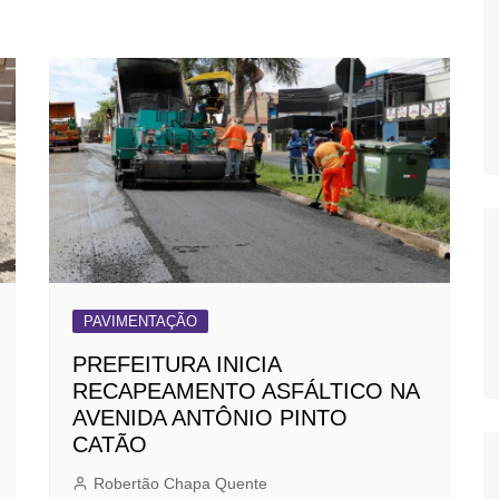
OS
AS
GERBI
IÚNA
UAÇU
RIM
A
PAVIMENTAÇÃO
RA
PREFEITURA INICIA
O PRETO
RECAPEAMENTO ASFÁLTICO NA
AVENIDA ANTÔNIO PINTO
CATÃO
Robertão Chapa Quente