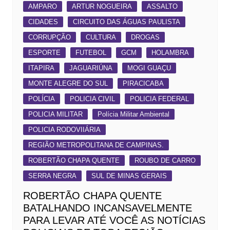
AMPARO
ARTUR NOGUEIRA
ASSALTO
CIDADES
CIRCUITO DAS ÁGUAS PAULISTA
CORRUPÇÃO
CULTURA
DROGAS
ESPORTE
FUTEBOL
GCM
HOLAMBRA
ITAPIRA
JAGUARIÚNA
MOGI GUAÇU
MONTE ALEGRE DO SUL
PIRACICABA
POLÍCIA
POLICIA CIVIL
POLICIA FEDERAL
POLICIA MILITAR
Polícia Militar Ambiental
POLICIA RODOVIIÁRIA
REGIÃO METROPOLITANA DE CAMPINAS.
ROBERTÃO CHAPA QUENTE
ROUBO DE CARRO
SERRA NEGRA
SUL DE MINAS GERAIS
ROBERTÃO CHAPA QUENTE
BATALHANDO INCANSAVELMENTE
PARA LEVAR ATÉ VOCÊ AS NOTÍCIAS