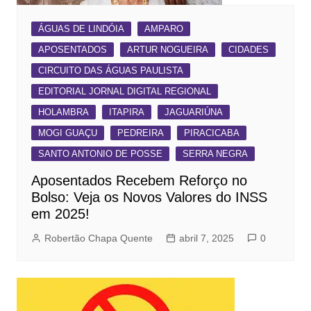
ÁGUAS DE LINDÓIA
AMPARO
APOSENTADOS
ARTUR NOGUEIRA
CIDADES
CIRCUITO DAS ÁGUAS PAULISTA
EDITORIAL JORNAL DIGITAL REGIONAL
HOLAMBRA
ITAPIRA
JAGUARIÚNA
MOGI GUAÇU
PEDREIRA
PIRACICABA
SANTO ANTONIO DE POSSE
SERRA NEGRA
Aposentados Recebem Reforço no
Bolso: Veja os Novos Valores do INSS
em 2025!
Robertão Chapa Quente
abril 7, 2025
0