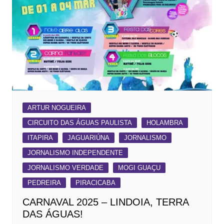
ARTUR NOGUEIRA
CIRCUITO DAS ÁGUAS PAULISTA
HOLAMBRA
ITAPIRA
JAGUARIÚNA
JORNALISMO
JORNALISMO INDEPENDENTE
JORNALISMO VERDADE
MOGI GUAÇU
PEDREIRA
PIRACICABA
CARNAVAL 2025 – LINDOIA, TERRA
DAS ÁGUAS!