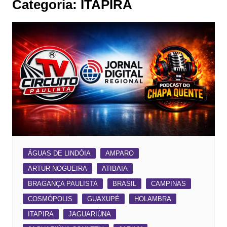
Categoria:
ITAPIRA
ÁGUAS DE LINDÓIA
AMPARO
ARTUR NOGUEIRA
ATIBAIA
BRAGANÇA PAULISTA
BRASIL
CAMPINAS
COSMÓPOLIS
GUAXUPÉ
HOLAMBRA
ITAPIRA
JAGUARIÚNA