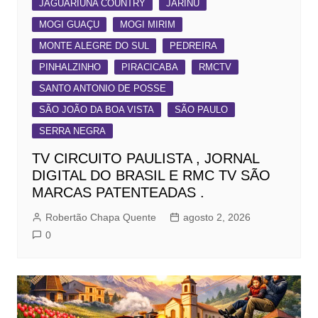
JAGUARIÚNA COUNTRY
JARINU
MOGI GUAÇU
MOGI MIRIM
MONTE ALEGRE DO SUL
PEDREIRA
PINHALZINHO
PIRACICABA
RMCTV
SANTO ANTONIO DE POSSE
SÃO JOÃO DA BOA VISTA
SÃO PAULO
SERRA NEGRA
TV CIRCUITO PAULISTA , JORNAL
DIGITAL DO BRASIL E RMC TV SÃO
MARCAS PATENTEADAS .
Robertão Chapa Quente
agosto 2, 2026
0