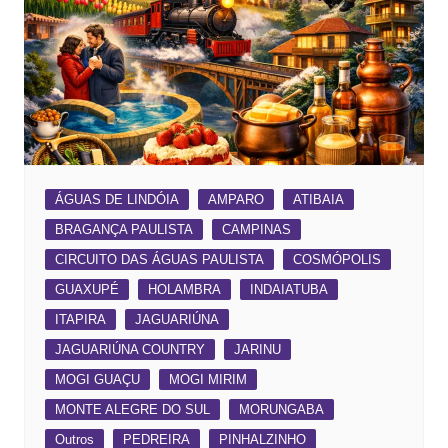
ÁGUAS DE LINDÓIA
AMPARO
ATIBAIA
BRAGANÇA PAULISTA
CAMPINAS
CIRCUITO DAS ÁGUAS PAULISTA
COSMÓPOLIS
GUAXUPÉ
HOLAMBRA
INDAIATUBA
ITAPIRA
JAGUARIÚNA
JAGUARIÚNA COUNTRY
JARINU
MOGI GUAÇU
MOGI MIRIM
MONTE ALEGRE DO SUL
MORUNGABA
Outros
PEDREIRA
PINHALZINHO