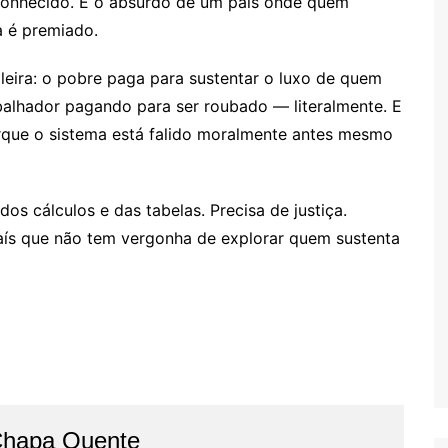
econhecido. É o absurdo de um país onde quem
a é premiado.
leira: o pobre paga para sustentar o luxo de quem
abalhador pagando para ser roubado — literalmente. E
orque o sistema está falido moralmente antes mesmo
os cálculos e das tabelas. Precisa de justiça.
aís que não tem vergonha de explorar quem sustenta
Chapa Quente