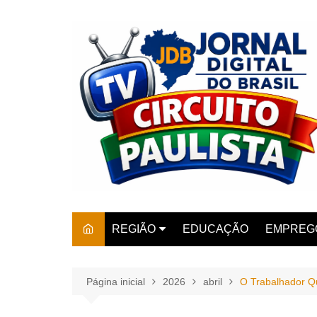
Ir
para
o
conteúdo
REGIÃO
EDUCAÇÃO
EMPREG
SÃO PAULO
ARARAS
AMPARO
Página inicial
2026
abril
O Trabalhador Q
AMERIC