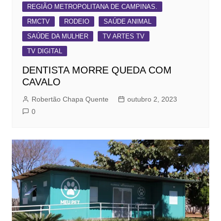
REGIÃO METROPOLITANA DE CAMPINAS.
RMCTV
RODEIO
SAÚDE ANIMAL
SAÚDE DA MULHER
TV ARTES TV
TV DIGITAL
DENTISTA MORRE QUEDA COM
CAVALO
Robertão Chapa Quente
outubro 2, 2023
0