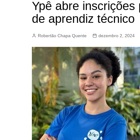
Ypê abre inscrições 
BARRET
de aprendiz técnico
CAMPIN
ESTIVA 
Robertão Chapa Quente
dezembro 2, 2024
JAGUAR
JUNDIAÍ
LIMEIRA
MOGI G
MOGI MI
PAULÍNI
PEDREI
RIBEIRÃ