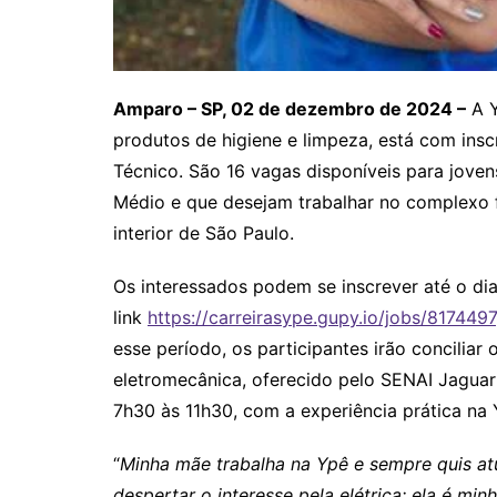
Amparo – SP, 02 de dezembro de 2024 –
A Y
produtos de higiene e limpeza, está com insc
Técnico. São 16 vagas disponíveis para jove
Médio e que desejam trabalhar no complexo f
interior de São Paulo.
Os interessados podem se inscrever até o di
link
https://carreirasype.gupy.io/jobs/8174497
esse período, os participantes irão conciliar
eletromecânica, oferecido pelo SENAI Jaguar
7h30 às 11h30, com a experiência prática na 
“
Minha mãe trabalha na Ypê e sempre quis at
despertar o interesse pela elétrica; ela é mi