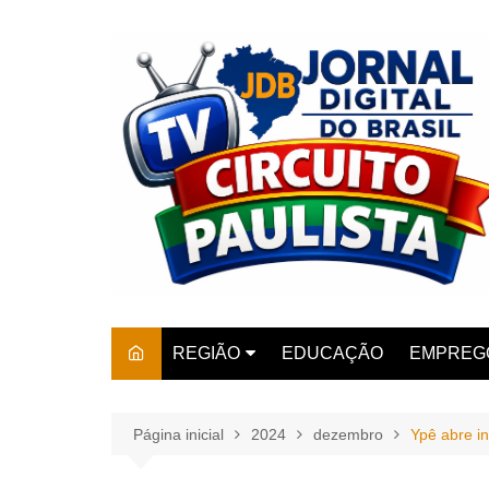
Ir
para
o
conteúdo
REGIÃO
EDUCAÇÃO
EMPREG
SÃO PAULO
ARARAS
AMPARO
Página inicial
2024
dezembro
Ypê abre in
AMERIC