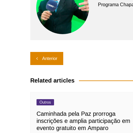
Programa Chap
Navegação
Anterior
de
Post
Related articles
Outros
Caminhada pela Paz prorroga
inscrições e amplia participação em
evento gratuito em Amparo