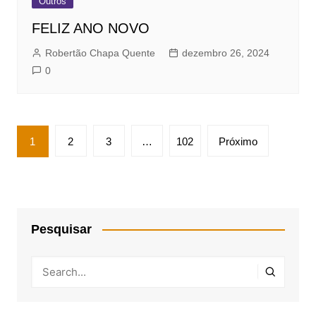
Outros
FELIZ ANO NOVO
Robertão Chapa Quente
dezembro 26, 2024
0
Paginação
1
2
3
…
102
Próximo
de
posts
Pesquisar