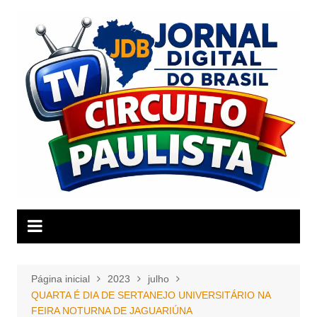
Ir
para
o
conteúdo
Página inicial
2023
julho
QUARTA É DIA DE SERTANEJO UNIVERSITÁRIO NA
FEIRA NOTURNA DE JAGUARIÚNA