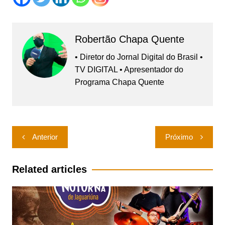
Robertão Chapa Quente
• Diretor do Jornal Digital do Brasil •
TV DIGITAL • Apresentador do
Programa Chapa Quente
Navegação
Anterior
Próximo
de
Post
Related articles