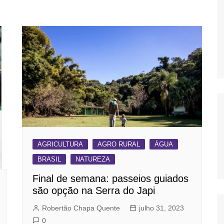
OS
AS
GERBI
IÚNA
UAÇU
RIM
A
AGRICULTURA
AGRO RURAL
ÁGUA
RA
BRASIL
NATUREZA
O PRETO
Final de semana: passeios guiados
são opção na Serra do Japi
Robertão Chapa Quente
julho 31, 2023
0