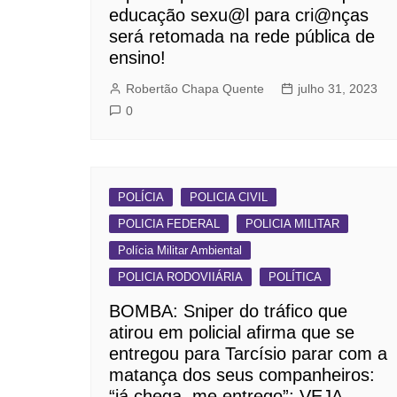
educação sexu@l para cri@nças
será retomada na rede pública de
ensino!
Robertão Chapa Quente
julho 31, 2023
0
POLÍCIA
POLICIA CIVIL
POLICIA FEDERAL
POLICIA MILITAR
Polícia Militar Ambiental
POLICIA RODOVIIÁRIA
POLÍTICA
BOMBA: Sniper do tráfico que
atirou em policial afirma que se
entregou para Tarcísio parar com a
matança dos seus companheiros:
“já chega, me entrego”; VEJA