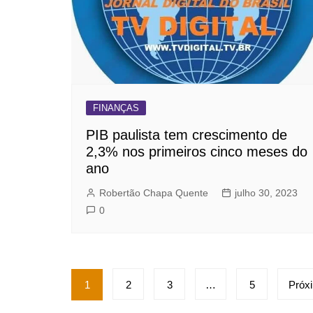
FINANÇAS
PIB paulista tem crescimento de
2,3% nos primeiros cinco meses do
ano
Robertão Chapa Quente
julho 30, 2023
0
Paginação
1
2
3
…
5
Próx
de