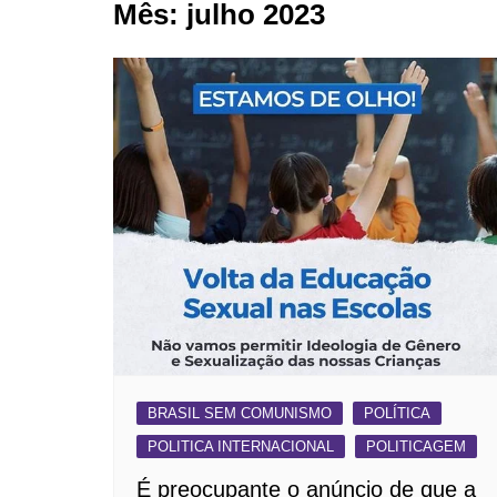
Mês:
julho 2023
BARRET
CAMPIN
ESTIVA 
JAGUAR
JUNDIAÍ
LIMEIRA
MOGI G
MOGI MI
PAULÍNI
PEDREI
RIBEIRÃ
BRASIL SEM COMUNISMO
POLÍTICA
POLITICA INTERNACIONAL
POLITICAGEM
É preocupante o anúncio de que a