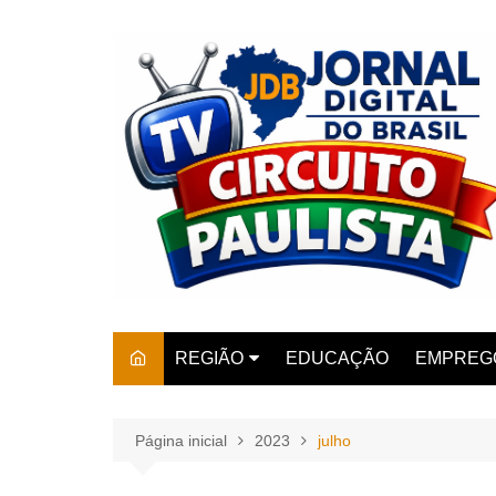
Ir
para
o
conteúdo
REGIÃO
EDUCAÇÃO
EMPREG
SÃO PAULO
ARARAS
AMPARO
Página inicial
2023
julho
AMERIC