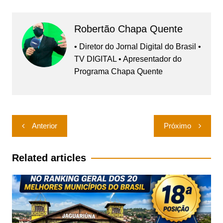
Robertão Chapa Quente
• Diretor do Jornal Digital do Brasil •
TV DIGITAL • Apresentador do
Programa Chapa Quente
Navegação
Anterior
Próximo
de
Post
Related articles