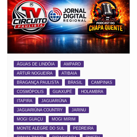
ÁGUAS DE LINDÓIA
AMPARO
ARTUR NOGUEIRA
ATIBAIA
BRAGANÇA PAULISTA
BRASIL
CAMPINAS
COSMÓPOLIS
GUAXUPÉ
HOLAMBRA
ITAPIRA
JAGUARIÚNA
JAGUARIÚNA COUNTRY
JARINU
MOGI GUAÇU
MOGI MIRIM
MONTE ALEGRE DO SUL
PEDREIRA