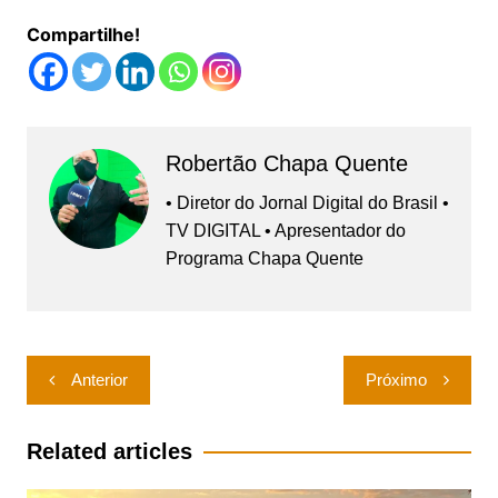
Compartilhe!
Robertão Chapa Quente
• Diretor do Jornal Digital do Brasil •
TV DIGITAL • Apresentador do
Programa Chapa Quente
Navegação
Anterior
Próximo
de
Post
Related articles