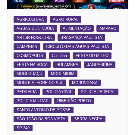
AGRICULTURA
AGRO RURAL
ÁGUAS DE LINDÓIA
ALIMENTAÇÃO
AMPARO
ARTUR NOGUEIRA
BRAGANÇA PAULISTA
CAMPINAS
CIRCUITO DAS ÁGUAS PAULISTA
COSMÓPOLIS
Culinária
FESTA DO MILHO
FESTA NA ROÇA
HOLAMBRA
JAGUARIÚNA
MOGI GUAÇU
MOGI MIRIM
MONTE ALEGRE DO SUL
MORUNGABA
PEDREIRA
POLICIA CIVIL
POLICIA FEDERAL
POLICIA MILITAR
RIBEIRÃO PRETO
SANTO ANTONIO DE POSSE
SÃO JOÃO DA BOA VISTA
SERRA NEGRA
SP 340