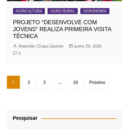
AGRICULTURA
AGRO RURAL
AGRONOMIA
PROJETO “DESENVOLVE COM
JOVENS” REALIZA PRIMEIRA VISITA
TÉCNICA
Robertão Chapa Quente
junho 29, 2026
0
Paginação
1
2
3
…
18
Próximo
de
posts
Pesquisar