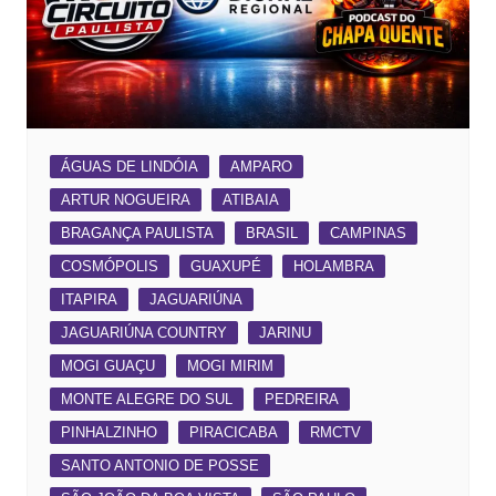
ÁGUAS DE LINDÓIA
AMPARO
ARTUR NOGUEIRA
ATIBAIA
BRAGANÇA PAULISTA
BRASIL
CAMPINAS
COSMÓPOLIS
GUAXUPÉ
HOLAMBRA
ITAPIRA
JAGUARIÚNA
JAGUARIÚNA COUNTRY
JARINU
MOGI GUAÇU
MOGI MIRIM
MONTE ALEGRE DO SUL
PEDREIRA
PINHALZINHO
PIRACICABA
RMCTV
SANTO ANTONIO DE POSSE