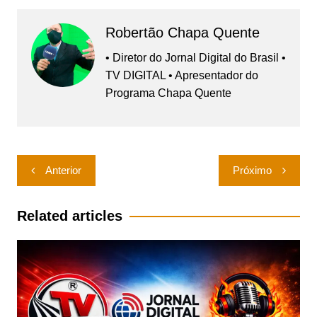
Robertão Chapa Quente
• Diretor do Jornal Digital do Brasil •
TV DIGITAL • Apresentador do
Programa Chapa Quente
Navegação
Anterior
Próximo
de
Post
Related articles