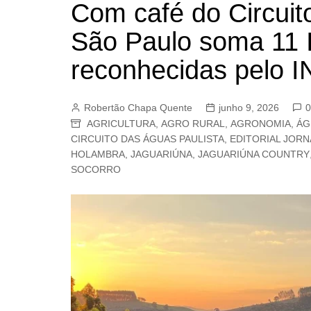
Com café do Circuit
BARRET
São Paulo soma 11 
CAMPIN
ESTIVA 
reconhecidas pelo I
JAGUAR
JUNDIAÍ
Robertão Chapa Quente
junho 9, 2026
0
AGRICULTURA
,
AGRO RURAL
,
AGRONOMIA
,
ÁG
LIMEIRA
CIRCUITO DAS ÁGUAS PAULISTA
,
EDITORIAL JORN
MOGI G
HOLAMBRA
,
JAGUARIÚNA
,
JAGUARIÚNA COUNTRY
SOCORRO
MOGI MI
PAULÍNI
PEDREI
RIBEIRÃ