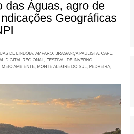
o das Águas, agro de
OS
Indicações Geográficas
AS
GERBI
NPI
IÚNA
UAS DE LINDÓIA
,
AMPARO
,
BRAGANÇA PAULISTA
,
CAFÉ
,
AL DIGITAL REGIONAL
,
FESTIVAL DE INVERNO
,
UAÇU
,
MEIO AMBIENTE
,
MONTE ALEGRE DO SUL
,
PEDREIRA
,
RIM
A
RA
O PRETO