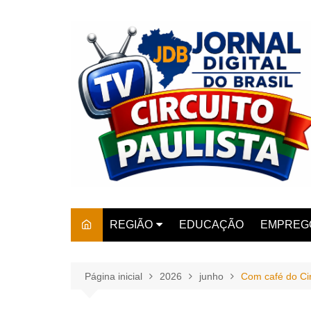
Ir
para
o
conteúdo
REGIÃO
EDUCAÇÃO
EMPREG
SÃO PAULO
ARARAS
AMPARO
Página inicial
2026
junho
Com café do Cir
AMERIC