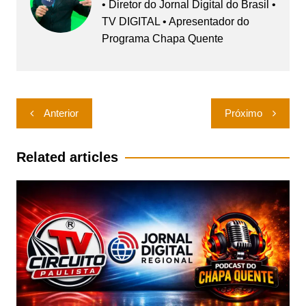
• Diretor do Jornal Digital do Brasil •
TV DIGITAL • Apresentador do
Programa Chapa Quente
Navegação
Anterior
Próximo
de
Post
Related articles