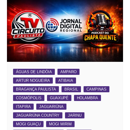
ÁGUAS DE LINDÓIA
AMPARO
ARTUR NOGUEIRA
ATIBAIA
BRAGANÇA PAULISTA
BRASIL
CAMPINAS
COSMÓPOLIS
GUAXUPÉ
HOLAMBRA
ITAPIRA
JAGUARIÚNA
JAGUARIÚNA COUNTRY
JARINU
MOGI GUAÇU
MOGI MIRIM