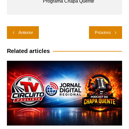
Programa Chapa Quente
Navegação
Anterior
Próximo
de
Post
Related articles