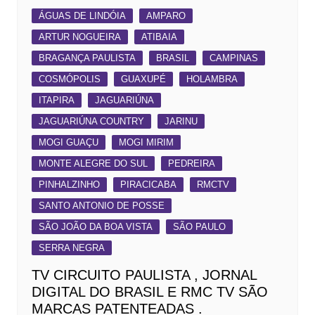
ÁGUAS DE LINDÓIA
AMPARO
ARTUR NOGUEIRA
ATIBAIA
BRAGANÇA PAULISTA
BRASIL
CAMPINAS
COSMÓPOLIS
GUAXUPÉ
HOLAMBRA
ITAPIRA
JAGUARIÚNA
JAGUARIÚNA COUNTRY
JARINU
MOGI GUAÇU
MOGI MIRIM
MONTE ALEGRE DO SUL
PEDREIRA
PINHALZINHO
PIRACICABA
RMCTV
SANTO ANTONIO DE POSSE
SÃO JOÃO DA BOA VISTA
SÃO PAULO
SERRA NEGRA
TV CIRCUITO PAULISTA , JORNAL
DIGITAL DO BRASIL E RMC TV SÃO
MARCAS PATENTEADAS .