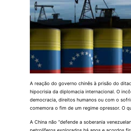
A reação do governo chinês à prisão do dita
hipocrisia da diplomacia internacional. O i
democracia, direitos humanos ou com o sofr
comemora o fim de um regime opressor. O que
A China não “defende a soberania venezuelan
petrolíferos explorados há anos e acordos f