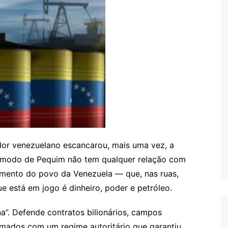
dor venezuelano escancarou, mais uma vez, a
ncômodo de Pequim não tem qualquer relação com
imento do povo da Venezuela — que, nas ruas,
 está em jogo é dinheiro, poder e petróleo.
a”. Defende contratos bilionários, campos
irmados com um regime autoritário que garantiu