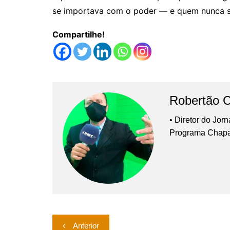
se importava com o poder — e quem nunca 
Compartilhe!
Robertão 
• Diretor do Jor
Programa Chap
Navegação
Anterior