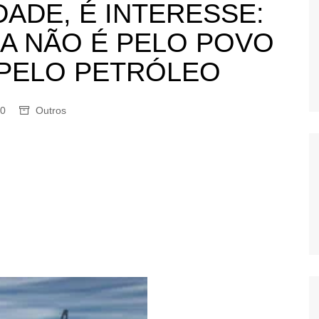
DADE, É INTERESSE:
OS
A NÃO É PELO POVO
AS
GERBI
 PELO PETRÓLEO
IÚNA
0
Outros
UAÇU
RIM
A
RA
O PRETO