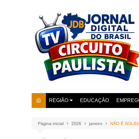
Ir
para
o
conteúdo
REGIÃO
EDUCAÇÃO
EMPREG
SÃO PAULO
ARARAS
AMPARO
Página inicial
2026
janeiro
NÃO É SOLID
AMERIC