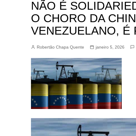
NÃO É SOLIDARIE
BARRET
O CHORO DA CHIN
CAMPIN
ESTIVA 
VENEZUELANO, É
JAGUAR
JUNDIAÍ
Robertão Chapa Quente
janeiro 5, 2026
LIMEIRA
MOGI G
MOGI MI
PAULÍNI
PEDREI
RIBEIRÃ