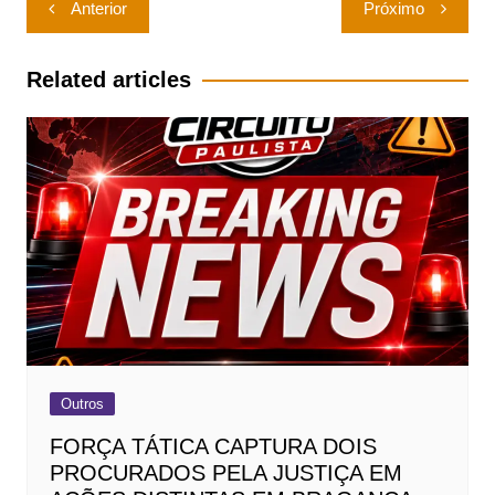
Navegação
Anterior
Próximo
de
Post
Related articles
Outros
FORÇA TÁTICA CAPTURA DOIS
PROCURADOS PELA JUSTIÇA EM