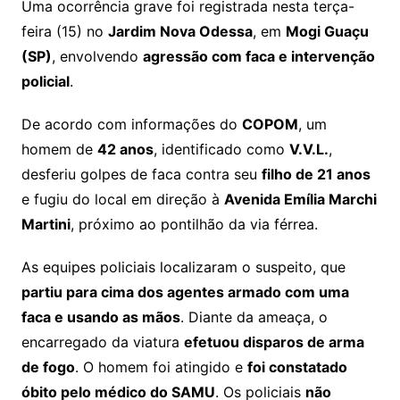
Uma ocorrência grave foi registrada nesta terça-
feira (15) no
Jardim Nova Odessa
, em
Mogi Guaçu
(SP)
, envolvendo
agressão com faca e intervenção
policial
.
De acordo com informações do
COPOM
, um
homem de
42 anos
, identificado como
V.V.L.
,
desferiu golpes de faca contra seu
filho de 21 anos
e fugiu do local em direção à
Avenida Emília Marchi
Martini
, próximo ao pontilhão da via férrea.
As equipes policiais localizaram o suspeito, que
partiu para cima dos agentes armado com uma
faca e usando as mãos
. Diante da ameaça, o
encarregado da viatura
efetuou disparos de arma
de fogo
. O homem foi atingido e
foi constatado
óbito pelo médico do SAMU
. Os policiais
não