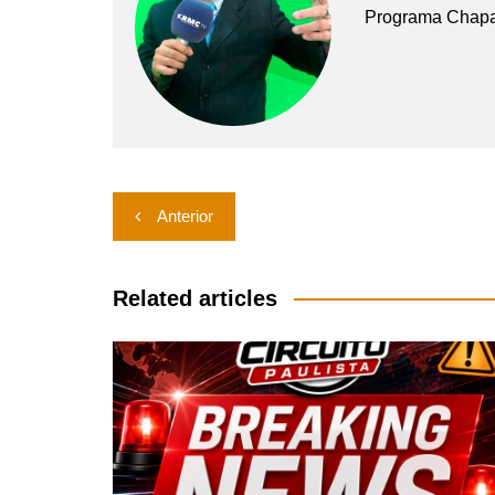
Programa Chap
Navegação
Anterior
de
Post
Related articles