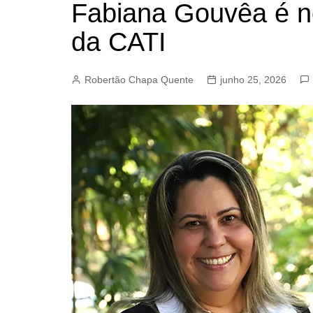
Fabiana Gouvêa é n
BARRET
da CATI
CAMPIN
ESTIVA 
Robertão Chapa Quente
junho 25, 2026
JAGUAR
JUNDIAÍ
LIMEIRA
MOGI G
MOGI MI
PAULÍNI
PEDREI
RIBEIRÃ