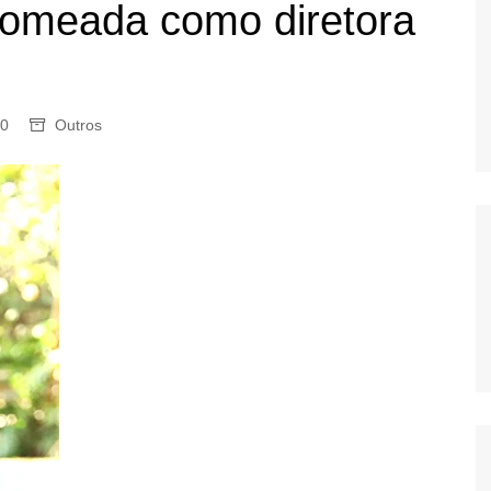
omeada como diretora
OS
AS
GERBI
IÚNA
0
Outros
UAÇU
RIM
A
RA
O PRETO