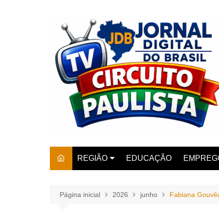
Ir
para
o
conteúdo
REGIÃO
EDUCAÇÃO
EMPREG
SÃO PAULO
ARARAS
AMPARO
Página inicial
2026
junho
Fabiana Gouvêa
AMERIC