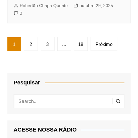
Robertão Chapa Quente
outubro 29, 2025
0
Paginação
1
2
3
…
18
Próximo
de
posts
Pesquisar
ACESSE NOSSA RÁDIO