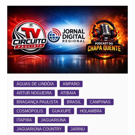
ÁGUAS DE LINDÓIA
AMPARO
ARTUR NOGUEIRA
ATIBAIA
BRAGANÇA PAULISTA
BRASIL
CAMPINAS
COSMÓPOLIS
GUAXUPÉ
HOLAMBRA
ITAPIRA
JAGUARIÚNA
JAGUARIÚNA COUNTRY
JARINU