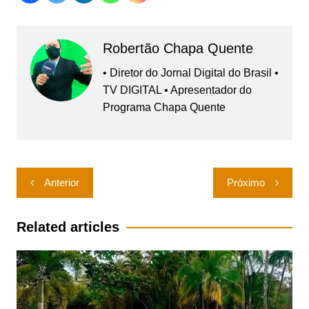
Robertão Chapa Quente
• Diretor do Jornal Digital do Brasil •
TV DIGITAL • Apresentador do
Programa Chapa Quente
Navegação
Anterior
Próximo
de
Post
Related articles