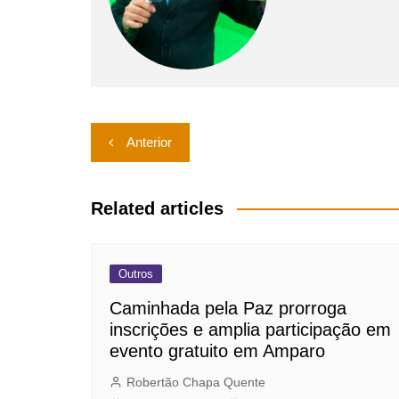
Navegação
Anterior
de
Post
Related articles
Outros
Caminhada pela Paz prorroga
inscrições e amplia participação em
evento gratuito em Amparo
Robertão Chapa Quente