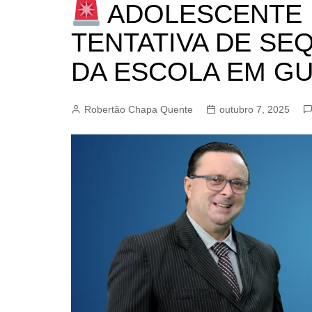
ADOLESCENTE 
BARRET
CAMPIN
TENTATIVA DE SE
ESTIVA 
DA ESCOLA EM G
JAGUAR
JUNDIAÍ
Robertão Chapa Quente
outubro 7, 2025
LIMEIRA
MOGI G
MOGI MI
PAULÍNI
PEDREI
RIBEIRÃ