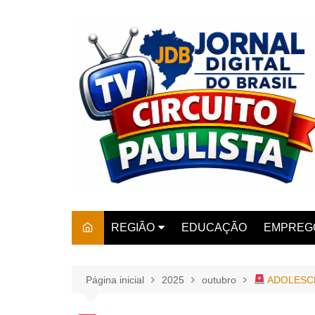
Ir
para
o
conteúdo
REGIÃO
EDUCAÇÃO
EMPREG
SÃO PAULO
ARARAS
AMPARO
Página inicial
2025
outubro
ADOLESCE
AMERIC