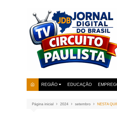
Ir
para
o
conteúdo
REGIÃO
EDUCAÇÃO
EMPREG
SÃO PAULO
ARARAS
AMPARO
Página inicial
2024
setembro
NESTA QUI
AMERIC