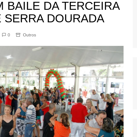
M BAILE DA TERCEIRA
OS
E SERRA DOURADA
AS
GERBI
IÚNA
0
Outros
UAÇU
RIM
A
RA
O PRETO