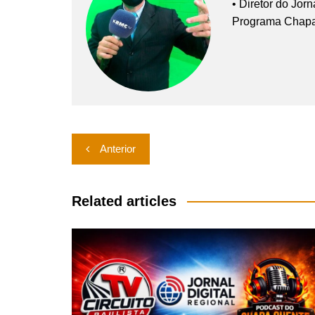
• Diretor do Jor
Programa Chap
Navegação
Anterior
de
Post
Related articles