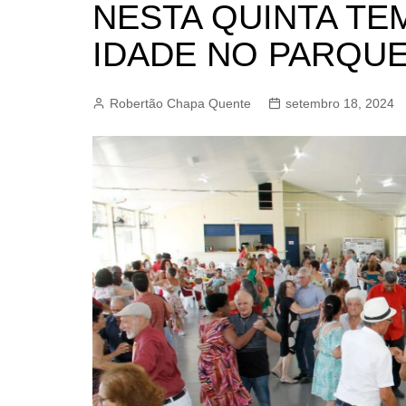
NESTA QUINTA TE
BARRET
IDADE NO PARQU
CAMPIN
ESTIVA 
Robertão Chapa Quente
setembro 18, 2024
JAGUAR
JUNDIAÍ
LIMEIRA
MOGI G
MOGI MI
PAULÍNI
PEDREI
RIBEIRÃ