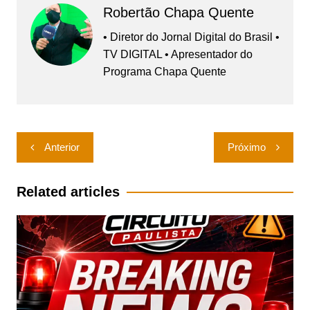
Robertão Chapa Quente
• Diretor do Jornal Digital do Brasil •
TV DIGITAL • Apresentador do
Programa Chapa Quente
Navegação
Anterior
Próximo
de
Post
Related articles