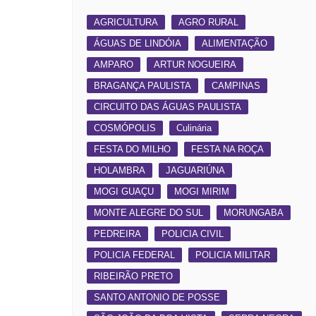
AGRICULTURA
AGRO RURAL
ÁGUAS DE LINDÓIA
ALIMENTAÇÃO
AMPARO
ARTUR NOGUEIRA
BRAGANÇA PAULISTA
CAMPINAS
CIRCUITO DAS ÁGUAS PAULISTA
COSMÓPOLIS
Culinária
FESTA DO MILHO
FESTA NA ROÇA
HOLAMBRA
JAGUARIÚNA
MOGI GUAÇU
MOGI MIRIM
MONTE ALEGRE DO SUL
MORUNGABA
PEDREIRA
POLICIA CIVIL
POLICIA FEDERAL
POLICIA MILITAR
RIBEIRÃO PRETO
SANTO ANTONIO DE POSSE