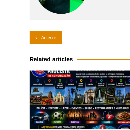
Navegação
Anterior
de
Post
Related articles