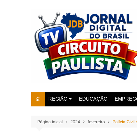
Ir
para
o
conteúdo
REGIÃO
EDUCAÇÃO
EMPREG
SÃO PAULO
ARARAS
AMPARO
Página inicial
2024
fevereiro
Polícia Civi
AMERIC