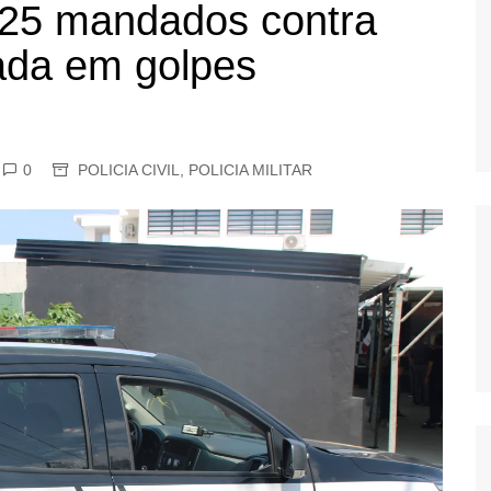
e 25 mandados contra
OS
zada em golpes
AS
GERBI
IÚNA
0
POLICIA CIVIL
,
POLICIA MILITAR
UAÇU
RIM
A
RA
O PRETO