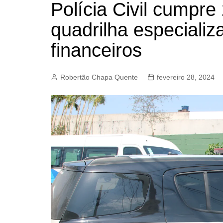
Polícia Civil cumpr
BARRET
quadrilha especiali
CAMPIN
ESTIVA 
financeiros
JAGUAR
JUNDIAÍ
Robertão Chapa Quente
fevereiro 28, 2024
LIMEIRA
MOGI G
MOGI MI
PAULÍNI
PEDREI
RIBEIRÃ