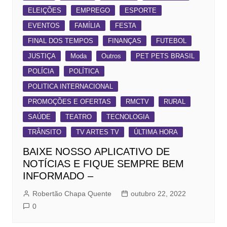
ELEIÇÕES
EMPREGO
ESPORTE
EVENTOS
FAMÍLIA
FESTA
FINAL DOS TEMPOS
FINANÇAS
FUTEBOL
JUSTIÇA
Moda
Outros
PET PETS BRASIL
POLÍCIA
POLÍTICA
POLITICA INTERNACIONAL
PROMOÇÕES E OFERTAS
RMCTV
RURAL
SAÚDE
TEATRO
TECNOLOGIA
TRÂNSITO
TV ARTES TV
ÚLTIMA HORA
BAIXE NOSSO APLICATIVO DE
NOTÍCIAS E FIQUE SEMPRE BEM
INFORMADO –
Robertão Chapa Quente
outubro 22, 2022
0