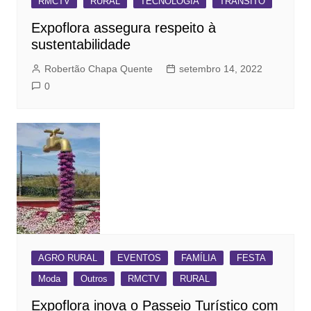
RMCTV
RURAL
TECNOLOGIA
TRÂNSITO
Expoflora assegura respeito à
sustentabilidade
Robertão Chapa Quente
setembro 14, 2022
0
AGRO RURAL
EVENTOS
FAMÍLIA
FESTA
Moda
Outros
RMCTV
RURAL
Expoflora inova o Passeio Turístico com