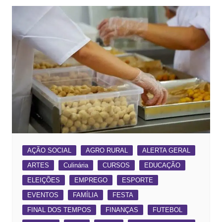
AÇÃO SOCIAL
AGRO RURAL
ALERTA GERAL
ARTES
Culinária
CURSOS
EDUCAÇÃO
ELEIÇÕES
EMPREGO
ESPORTE
EVENTOS
FAMÍLIA
FESTA
FINAL DOS TEMPOS
FINANÇAS
FUTEBOL