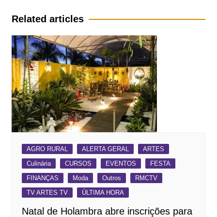
Post
Related articles
AGRO RURAL
ALERTA GERAL
ARTES
Culinária
CURSOS
EVENTOS
FESTA
FINANÇAS
Moda
Outros
RMCTV
TV ARTES TV
ÚLTIMA HORA
Natal de Holambra abre inscrições para