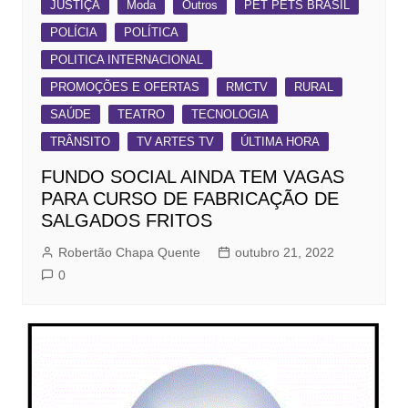
JUSTIÇA
Moda
Outros
PET PETS BRASIL
POLÍCIA
POLÍTICA
POLITICA INTERNACIONAL
PROMOÇÕES E OFERTAS
RMCTV
RURAL
SAÚDE
TEATRO
TECNOLOGIA
TRÂNSITO
TV ARTES TV
ÚLTIMA HORA
FUNDO SOCIAL AINDA TEM VAGAS
PARA CURSO DE FABRICAÇÃO DE
SALGADOS FRITOS
Robertão Chapa Quente
outubro 21, 2022
0