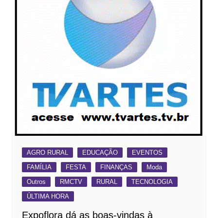
AGRO RURAL
EDUCAÇÃO
EVENTOS
FAMÍLIA
FESTA
FINANÇAS
Moda
Outros
RMCTV
RURAL
TECNOLOGIA
ÚLTIMA HORA
Expoflora dá as boas-vindas à