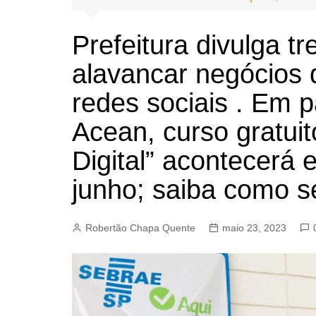
BARRET
CAMPIN
Prefeitura divulga 
ESTIVA 
alavancar negócios 
JAGUAR
redes sociais . Em 
JUNDIAÍ
Acean, curso gratui
LIMEIRA
MOGI G
Digital” acontecerá 
MOGI MI
junho; saiba como s
PAULÍNI
PEDREI
Robertão Chapa Quente
maio 23, 2023
RIBEIRÃ