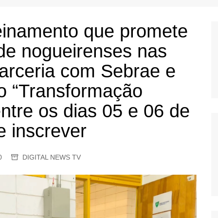
OS
AS
treinamento que promete
GERBI
de nogueirenses nas
IÚNA
parceria com Sebrae e
to “Transformação
UAÇU
entre os dias 05 e 06 de
RIM
e inscrever
A
RA
0
DIGITAL NEWS TV
O PRETO