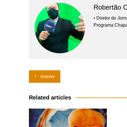
Robertão 
• Diretor do Jor
Programa Chap
Navegação
Anterior
de
Post
Related articles