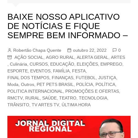
BAIXE NOSSO APLICATIVO
DE NOTÍCIAS E FIQUE
SEMPRE BEM INFORMADO –
Robertão Chapa Quente
outubro 22, 2022
0
AÇÃO SOCIAL
,
AGRO RURAL
,
ALERTA GERAL
,
ARTES
,
Culinária
,
CURSOS
,
EDUCAÇÃO
,
ELEIÇÕES
,
EMPREGO
,
ESPORTE
,
EVENTOS
,
FAMÍLIA
,
FESTA
,
FINAL DOS TEMPOS
,
FINANÇAS
,
FUTEBOL
,
JUSTIÇA
,
Moda
,
Outros
,
PET PETS BRASIL
,
POLÍCIA
,
POLÍTICA
,
POLITICA INTERNACIONAL
,
PROMOÇÕES E OFERTAS
,
RMCTV
,
RURAL
,
SAÚDE
,
TEATRO
,
TECNOLOGIA
,
TRÂNSITO
,
TV ARTES TV
,
ÚLTIMA HORA