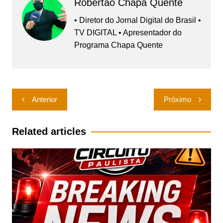
Robertão Chapa Quente
• Diretor do Jornal Digital do Brasil •
TV DIGITAL • Apresentador do
Programa Chapa Quente
Navegação
Anterior
Próximo
de
Post
Related articles