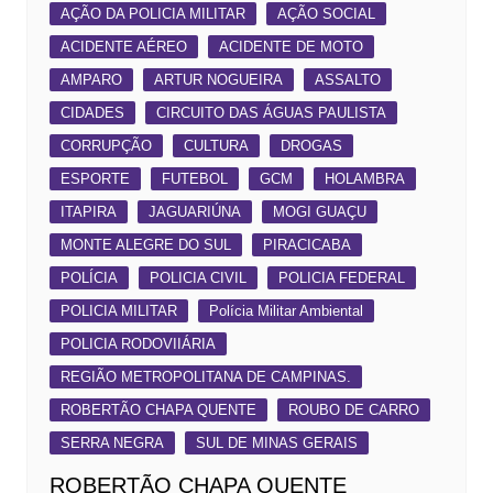
AÇÃO DA POLICIA MILITAR
AÇÃO SOCIAL
ACIDENTE AÉREO
ACIDENTE DE MOTO
AMPARO
ARTUR NOGUEIRA
ASSALTO
CIDADES
CIRCUITO DAS ÁGUAS PAULISTA
CORRUPÇÃO
CULTURA
DROGAS
ESPORTE
FUTEBOL
GCM
HOLAMBRA
ITAPIRA
JAGUARIÚNA
MOGI GUAÇU
MONTE ALEGRE DO SUL
PIRACICABA
POLÍCIA
POLICIA CIVIL
POLICIA FEDERAL
POLICIA MILITAR
Polícia Militar Ambiental
POLICIA RODOVIIÁRIA
REGIÃO METROPOLITANA DE CAMPINAS.
ROBERTÃO CHAPA QUENTE
ROUBO DE CARRO
SERRA NEGRA
SUL DE MINAS GERAIS
ROBERTÃO CHAPA QUENTE