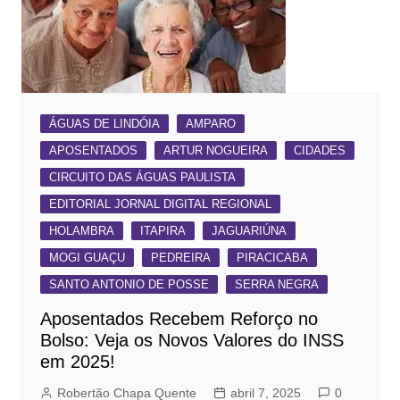
ÁGUAS DE LINDÓIA
AMPARO
APOSENTADOS
ARTUR NOGUEIRA
CIDADES
CIRCUITO DAS ÁGUAS PAULISTA
EDITORIAL JORNAL DIGITAL REGIONAL
HOLAMBRA
ITAPIRA
JAGUARIÚNA
MOGI GUAÇU
PEDREIRA
PIRACICABA
SANTO ANTONIO DE POSSE
SERRA NEGRA
Aposentados Recebem Reforço no
Bolso: Veja os Novos Valores do INSS
em 2025!
Robertão Chapa Quente
abril 7, 2025
0