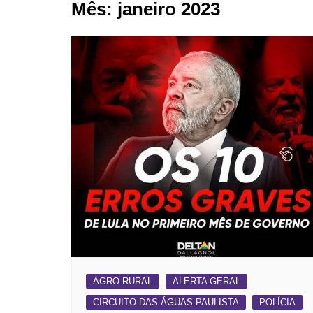
Mês:
janeiro 2023
BARRET
CAMPIN
ESTIVA 
JAGUAR
JUNDIAÍ
LIMEIRA
MOGI G
MOGI MI
PAULÍNI
PEDREI
RIBEIRÃ
AGRO RURAL
ALERTA GERAL
CIRCUITO DAS ÁGUAS PAULISTA
POLÍCIA