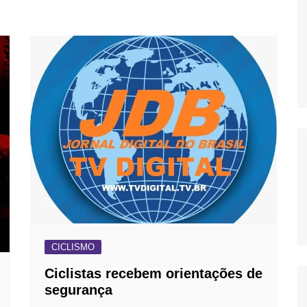
OS
AS
GERBI
IÚNA
UAÇU
RIM
A
RA
O PRETO
CICLISMO
Ciclistas recebem orientações de
segurança