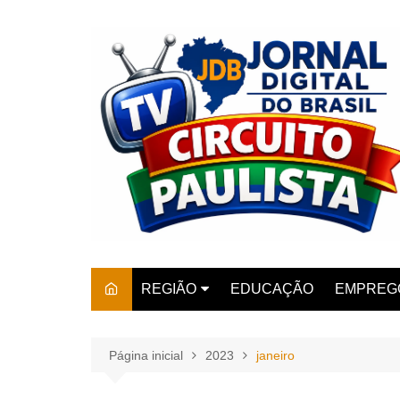
Ir
para
o
conteúdo
REGIÃO
EDUCAÇÃO
EMPREG
SÃO PAULO
ARARAS
AMPARO
Página inicial
2023
janeiro
AMERIC